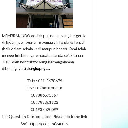
MEMBRANINDO adalah perusahan yang bergerak
di bidang pembuatan & penjualan Tenda & Terpal
(baik dalam sekala kecil maupun besar). Kami telah
menggeluti bidang pembuatan tenda sejak tahun
2011 oleh kontraktor yang berpengalaman
dibidangnya.
Selengkapnya...
Telp : 021-5678679
Hp : 087880180818
087886575557
087783061122
081932520099
For Question & Information Please click the link
WA
https://goo.gl/4f34EC
&