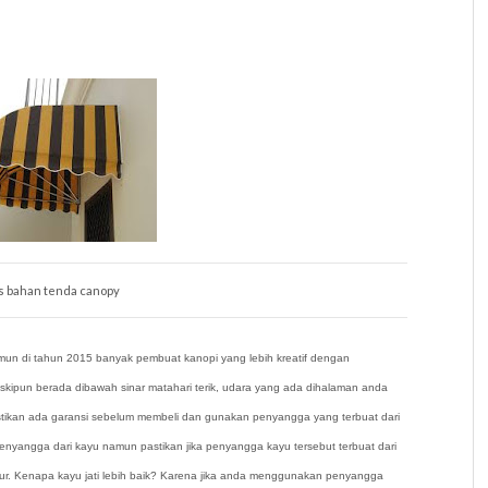
s bahan tenda canopy
n di tahun 2015 banyak pembuat kanopi yang lebih kreatif dengan
ipun berada dibawah sinar matahari terik, udara yang ada dihalaman anda
astikan ada garansi sebelum membeli dan gunakan penyangga yang terbuat dari
enyangga dari kayu namun pastikan jika penyangga kayu tersebut terbuat dari
amur. Kenapa kayu jati lebih baik? Karena jika anda menggunakan penyangga