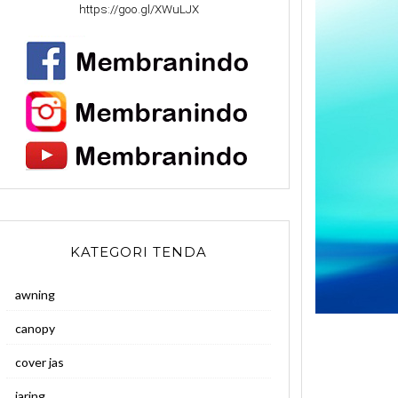
https://goo.gl/XWuLJX
KATEGORI TENDA
awning
canopy
cover jas
jaring