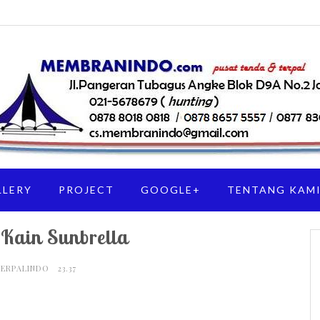
LLERY
PROJECT
GOOGLE+
TENTANG KAM
Kain Sunbrella
TERPALINDO
23.37