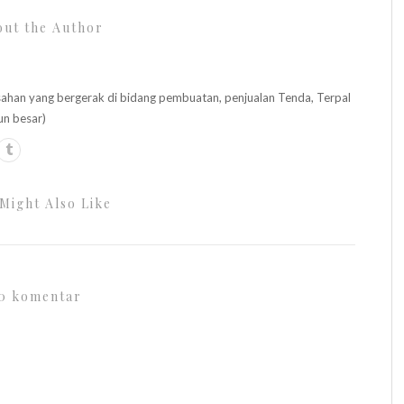
ut the Author
n yang bergerak di bidang pembuatan, penjualan Tenda, Terpal
un besar)
Might Also Like
0 komentar