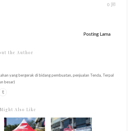
0
Posting Lama
ut the Author
n yang bergerak di bidang pembuatan, penjualan Tenda, Terpal
un besar)
Might Also Like