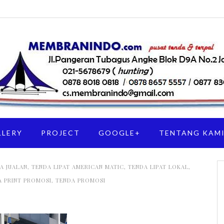
LLERY
PROJECT
GOOGLE+
TENTANG KAM
A JUALAN
,
TENDA LIPAT AMERICAN MATIC
,
TENDA LIPAT LOKAL
,
A PRINT PROMOSI
,
TENDA PROMOSI