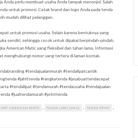
ja Anda perlu membuat usaha Anda tampak menonjol. Salah
nda untuk promosi. Cetak brand dan logo Anda pada tenda
bih mudah dilihat pelanggan.
 tepat untuk promosi usaha. Selain karena bentuknya yang
ka sendiri, sehingga cocok untuk dipakai berpindah-pindah.
 American Matic yang fleksibel dan tahan lama. Informasi
pat menghubungi nomor yang tertera di laman kontak.
ndabranding #tendajualanmurah #tendalipatcantik
tingtenda #jahittenda #rangkatenda #jasabuattendacepat
karta #tendalipat #tendamurah #tendausaha #tendajualan
tenda #jualtendamurah #printtenda
,
,
,
LIPAT AMERICAN MATIC
TENDA LIPAT LOKAL
TENDA PRINT