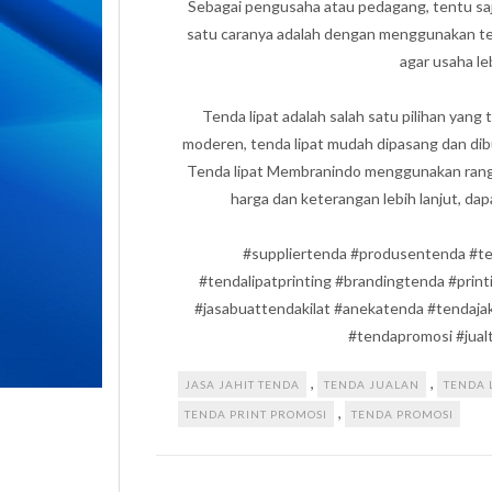
Sebagai pengusaha atau pedagang, tentu sa
satu caranya adalah dengan menggunakan te
agar usaha le
Tenda lipat adalah salah satu pilihan yang
moderen, tenda lipat mudah dipasang dan dibu
Tenda lipat Membranindo menggunakan rangka
harga dan keterangan lebih lanjut, da
#suppliertenda #produsentenda #te
#tendalipatprinting #brandingtenda #prin
#jasabuattendakilat #anekatenda #tendaja
#tendapromosi #jual
,
,
JASA JAHIT TENDA
TENDA JUALAN
TENDA 
,
TENDA PRINT PROMOSI
TENDA PROMOSI