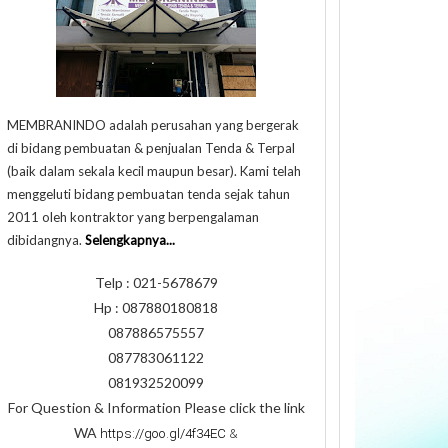
MEMBRANINDO adalah perusahan yang bergerak
di bidang pembuatan & penjualan Tenda & Terpal
(baik dalam sekala kecil maupun besar). Kami telah
menggeluti bidang pembuatan tenda sejak tahun
2011 oleh kontraktor yang berpengalaman
dibidangnya.
Selengkapnya...
Telp : 021-5678679
Hp : 087880180818
087886575557
087783061122
081932520099
For Question & Information Please click the link
WA
https://goo.gl/4f34EC
&