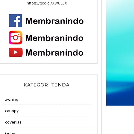
https://goo.gl/XWuLJX
KATEGORI TENDA
awning
canopy
cover jas
jaring