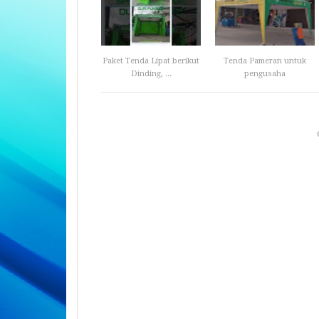
Paket Tenda Lipat berikut
Tenda Pameran untuk
Dinding, ...
pengusaha