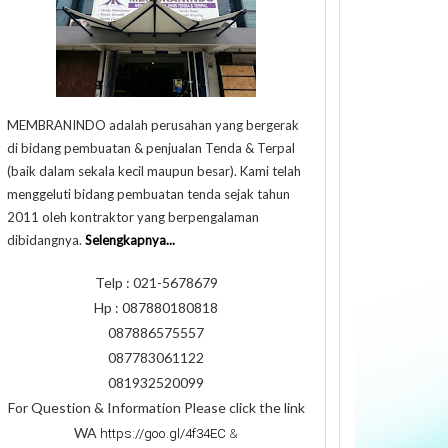
MEMBRANINDO adalah perusahan yang bergerak
di bidang pembuatan & penjualan Tenda & Terpal
(baik dalam sekala kecil maupun besar). Kami telah
menggeluti bidang pembuatan tenda sejak tahun
2011 oleh kontraktor yang berpengalaman
dibidangnya.
Selengkapnya...
Telp : 021-5678679
Hp : 087880180818
087886575557
087783061122
081932520099
For Question & Information Please click the link
WA
https://goo.gl/4f34EC
&