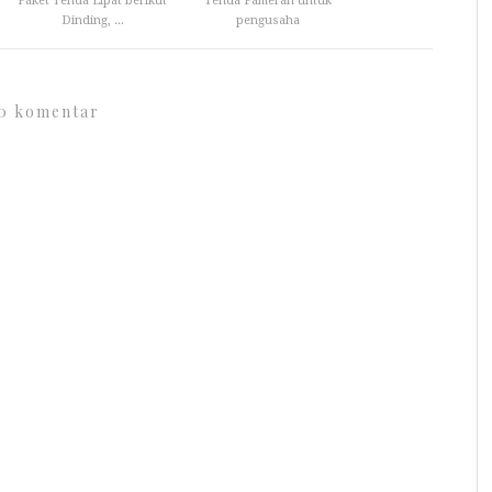
Paket Tenda Lipat berikut
Tenda Pameran untuk
Dinding, ...
pengusaha
0 komentar