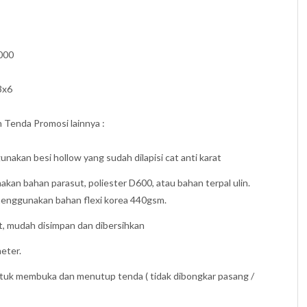
.000
3x6
 Tenda Promosi lainnya :
akan besi hollow yang sudah dilapisi cat anti karat
kan bahan parasut, poliester D600, atau bahan terpal ulin.
menggunakan bahan flexi korea 440gsm.
t, mudah disimpan dan dibersihkan
eter.
k membuka dan menutup tenda ( tidak dibongkar pasang /