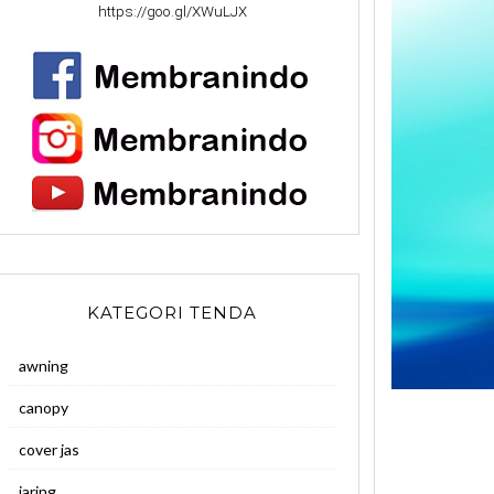
https://goo.gl/XWuLJX
KATEGORI TENDA
awning
canopy
cover jas
jaring