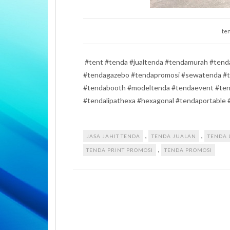
ten
#tent #tenda #jualtenda #tendamurah #tendal
#tendagazebo #tendapromosi #sewatenda #t
#tendabooth #modeltenda #tendaevent #ten
#tendalipathexa #hexagonal #tendaportable
,
,
JASA JAHIT TENDA
TENDA JUALAN
TENDA 
,
TENDA PRINT PROMOSI
TENDA PROMOSI