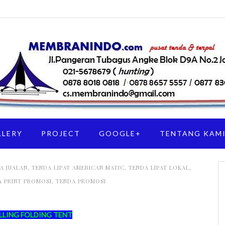
LLERY
PROJECT
GOOGLE+
TENTANG KAM
A JUALAN
,
TENDA LIPAT AMERICAN MATIC
,
TENDA LIPAT LOKAL
,
A PRINT PROMOSI
,
TENDA PROMOSI
LLING FOLDING TENT