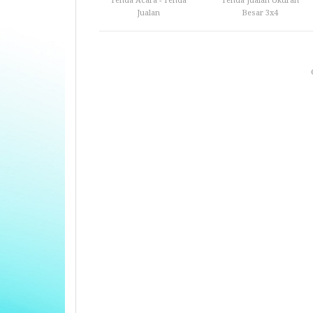
Tenda Acara - Tenda
Tenda Jualan Ukuran
Jualan
Besar 3x4