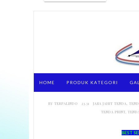
HOME
PRODUK KATEGORI
GA
BY
TERPALINDO
23.31
JASA JAHIT TENDA
,
TEND
TENDA PRINT
,
TEND
BEST SE