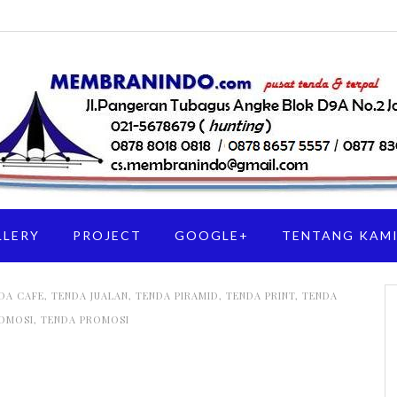
LLERY
PROJECT
GOOGLE+
TENTANG KAM
DA CAFE
,
TENDA JUALAN
,
TENDA PIRAMID
,
TENDA PRINT
,
TENDA
ROMOSI
,
TENDA PROMOSI