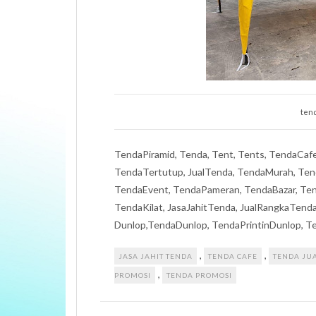
tend
TendaPiramid, Tenda, Tent, Tents, TendaCaf
TendaTertutup, JualTenda, TendaMurah, Tend
TendaEvent, TendaPameran, TendaBazar, Tend
TendaKilat, JasaJahitTenda, JualRangkaTen
Dunlop,TendaDunlop, TendaPrintinDunlop, 
,
,
JASA JAHIT TENDA
TENDA CAFE
TENDA JU
,
PROMOSI
TENDA PROMOSI