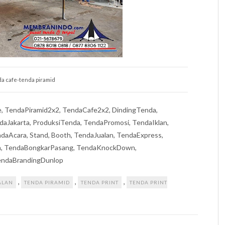
a cafe-tenda piramid
e, TendaPiramid2x2, TendaCafe2x2, DindingTenda,
aJakarta, ProduksiTenda, TendaPromosi, TendaIklan,
aAcara, Stand, Booth, TendaJualan, TendaExpress,
da, TendaBongkarPasang, TendaKnockDown,
TendaBrandingDunlop
,
,
,
ALAN
TENDA PIRAMID
TENDA PRINT
TENDA PRINT