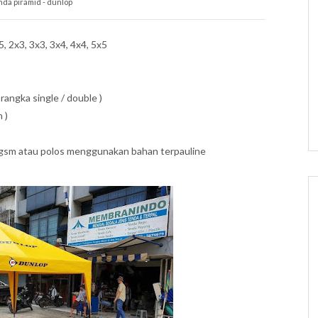
nda piramid - dunlop
 2x3, 3x3, 3x4, 4x4, 5x5
rangka single / double )
 )
0gsm atau polos menggunakan bahan terpauline