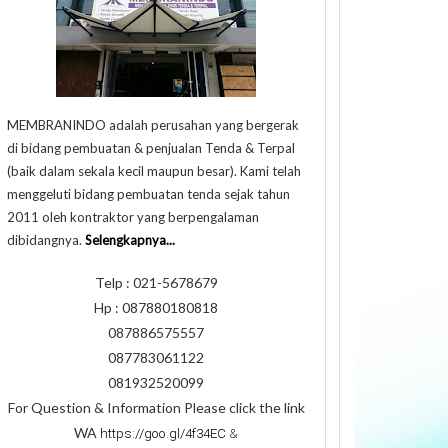
MEMBRANINDO adalah perusahan yang bergerak
di bidang pembuatan & penjualan Tenda & Terpal
(baik dalam sekala kecil maupun besar). Kami telah
menggeluti bidang pembuatan tenda sejak tahun
2011 oleh kontraktor yang berpengalaman
dibidangnya.
Selengkapnya...
Telp : 021-5678679
Hp : 087880180818
087886575557
087783061122
081932520099
For Question & Information Please click the link
WA
https://goo.gl/4f34EC
&