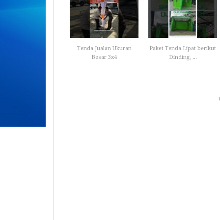
Tenda Jualan Ukuran
Paket Tenda Lipat berikut
Besar 3x4
Dinding, ...