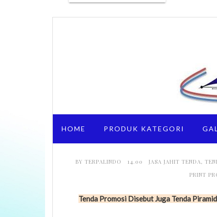
HOME
PRODUK KATEGORI
GA
BY
TERPALINDO
14.00
JASA JAHIT TENDA
,
TEN
PRINT P
Tenda Promosi Disebut Juga Tenda Piramid