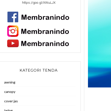
https://goo.gl/XWuLJX
KATEGORI TENDA
awning
canopy
cover jas
jaring