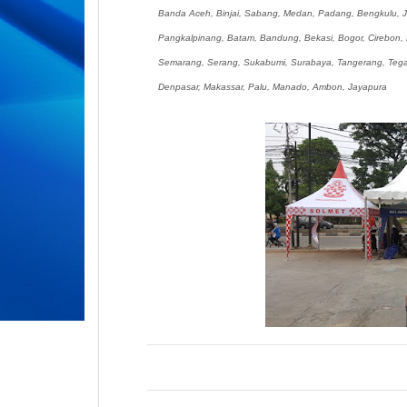
Banda Aceh, Binjai, Sabang, Medan, Padang, Bengkulu, 
Pangkalpinang, Batam, Bandung, Bekasi, Bogor, Cirebon, D
Semarang, Serang, Sukabumi, Surabaya, Tangerang, Tegal
Denpasar, Makassar, Palu, Manado, Ambon, Jayapura