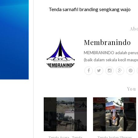
Tenda sarnafil branding sengkang wajo
Abo
Membranindo
MEMBRANINDO adalah perusaha
(baik dalam sekala kecil maup
You 
Tenda Acara - Tenda
Tenda Jualan Ukuran