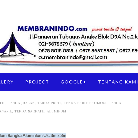
LLERY
PROJECT
GOOGLE+
TENTANG KAM
FIL
,
TENDA JUALAN
,
TENDA PRINT
,
TENDA PRINT PROMOSI
,
TENDA
RNAFIL
,
TENDA SARNAFIL ALUMINUM
mium Rangka Aluminium Uk. 3m x 3m