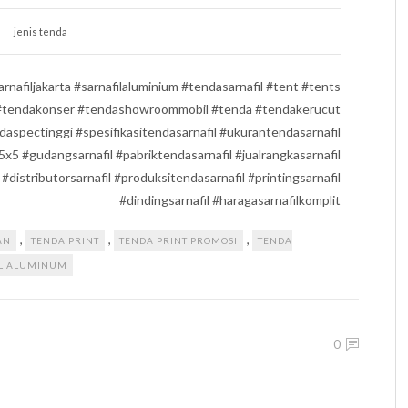
jenis tenda
#sarnafiljakarta #sarnafilaluminium #tendasarnafil #tent #tents
 #tendakonser #tendashowroommobil #tenda #tendakerucut
spectinggi #spesifikasitendasarnafil #ukurantendasarnafil
5x5 #gudangsarnafil #pabriktendasarnafil #jualrangkasarnafil
#distributorsarnafil #produksitendasarnafil #printingsarnafil
#dindingsarnafil #haragasarnafilkomplit
,
,
,
AN
TENDA PRINT
TENDA PRINT PROMOSI
TENDA
IL ALUMINUM
0