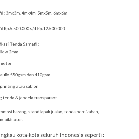
fil : 3mx3m, 4mx4m, 5mx5m, 6mx6m
il Rp.5.500.000 s/d Rp.12.500.000
ikasi Tenda Sarnafil :
Hollow 2mm
5meter
rpaulin 550gsm dan 410gsm
 printing atau sablon
 tenda & jendela transparant.
 promosi barang, stand lapak jualan, tenda pernikahan,
l/motor.
gkau kota-kota seluruh Indonesia seperti :