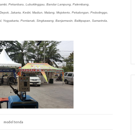
Jambi, Pekanbaru, Lubuklinggau, Bandar Lampung, Palembang,
epok, Jakarta, Kediri, Madiun, Malang, Mojokerto, Pekalongan, Probolinggo,
, Yogyakarta, Pontianak, Singkawang, Banjarmasin, Balikpapan, Samarinda,
model tenda