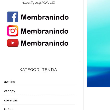
https://goo.gl/XWuLJX
KATEGORI TENDA
awning
canopy
cover jas
jaring