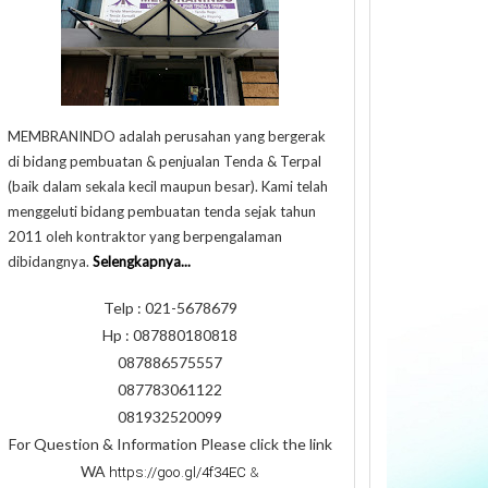
MEMBRANINDO adalah perusahan yang bergerak
di bidang pembuatan & penjualan Tenda & Terpal
(baik dalam sekala kecil maupun besar). Kami telah
menggeluti bidang pembuatan tenda sejak tahun
2011 oleh kontraktor yang berpengalaman
dibidangnya.
Selengkapnya...
Telp : 021-5678679
Hp : 087880180818
087886575557
087783061122
081932520099
For Question & Information Please click the link
WA
https://goo.gl/4f34EC
&