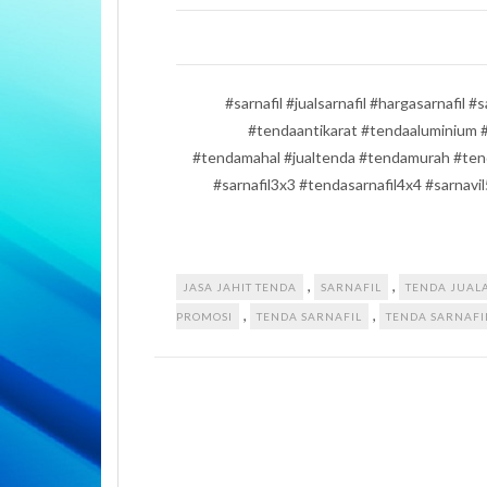
#sarnafil #jualsarnafil #hargasarnafil 
#tendaantikarat #tendaaluminium
#tendamahal #jualtenda #tendamurah #tenda
#sarnafil3x3 #tendasarnafil4x4 #sarnavil
,
,
JASA JAHIT TENDA
SARNAFIL
TENDA JUAL
,
,
PROMOSI
TENDA SARNAFIL
TENDA SARNAF