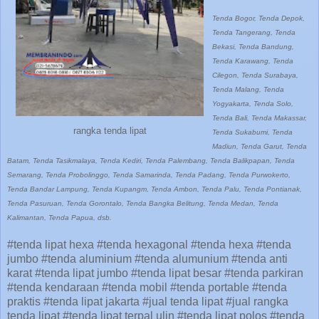
Tenda Bogor, Tenda Depok,
Tenda Tangerang, Tenda
Bekasi, Tenda Bandung,
Tenda Karawang, Tenda
Cilegon, Tenda Surabaya,
Tenda Malang, Tenda
Yogyakarta, Tenda Solo,
Tenda Bali, Tenda Makassar,
rangka tenda lipat
Tenda Sukabumi, Tenda
Madiun, Tenda Garut, Tenda
Batam, Tenda Tasikmalaya, Tenda Kediri, Tenda Palembang, Tenda Balikpapan, Tenda
Semarang, Tenda Probolinggo, Tenda Samarinda, Tenda Padang, Tenda Purwokerto,
Tenda Bandar Lampung, Tenda Kupangm, Tenda Ambon, Tenda Palu, Tenda Pontianak,
Tenda Pasuruan, Tenda Gorontalo, Tenda Bangka Belitung, Tenda Medan, Tenda
Kalimantan, Tenda Papua, dsb.
#tenda lipat hexa #tenda hexagonal #tenda hexa #tenda
jumbo #tenda aluminium #tenda alumunium #tenda anti
karat #tenda lipat jumbo #tenda lipat besar #tenda parkiran
#tenda kendaraan #tenda mobil #tenda portable #tenda
praktis #tenda lipat jakarta #jual tenda lipat #jual rangka
tenda lipat #tenda lipat terpal ulin #tenda lipat polos #tenda